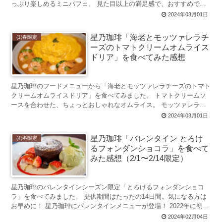
っぷり楽しめるミニパフェ。 見た目以上の満足感で、おすすめです
よ♪ 苺のショートケーキパフェとは...
2024年03月01日
星乃珈琲「海老とモッツァレラチ
(1)春限定
ーズのトマトクリームオムライス
ドリア」を食べてみた感想
星乃珈琲のフードメニューから「海老とモッツァレラチーズのトマト
クリームオムライスドリア」を食べてみました。 トマトクリームソ
ースを合わせた、ちょっとおしゃれなオムライス。 モッツァレラチ
ーズがとろけておいしかったです♪ ...
2024年03月01日
星乃珈琲「バレンタイン とろけ
(4)冬限定
るフォンダンショコラ」を食べて
みた感想（2/1〜2/14限定）
星乃珈琲のバレンタインシーズン限定「とろけるフォンダンショコ
ラ」を食べてみました。 提供期間はたったの14日間。気になる方は
お早めに！ 星乃珈琲にバレンタインメニューが登場！ 2022年に初登
場した、星乃珈琲のバレンタイ...
2024年02月04日