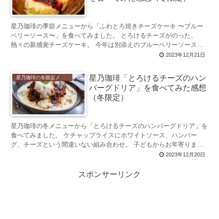
星乃珈琲の季節メニューから「ふわとろ焼きチーズケーキ 〜ブルー
ベリーソース〜」を食べてみました。 とろけるチーズがのった、
熱々の新感覚チーズケーキ。 今年は別添えのブルーベリーソース付
きで登場です。 星乃珈琲「ふわとろ焼...
2023年12月21日
星乃珈琲「とろけるチーズのハン
星乃珈琲の冬限定メニュー 2023年初登場
バーグドリア」を食べてみた感想
（冬限定）
星乃珈琲の冬メニューから「とろけるチーズのハンバーグドリア」を
食べてみました。 ケチャップライスにホワイトソース、ハンバー
グ、チーズという間違いない組み合わせ。 子どもからお年寄りまで
幅広く楽しめる、ごちそうドリアです。 ...
2023年12月20日
スポンサーリンク