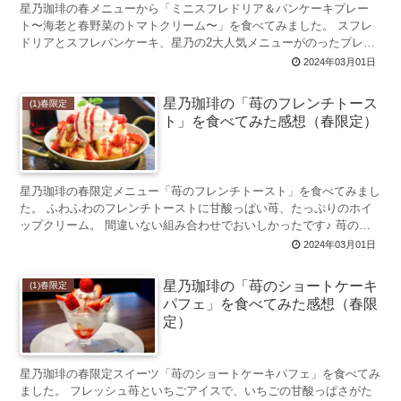
星乃珈琲の春メニューから「ミニスフレドリア＆パンケーキプレー
ト〜海老と春野菜のトマトクリーム〜」を食べてみました。 スフレ
ドリアとスフレパンケーキ、星乃の2大人気メニューがのったプレー
ト。 食事もパンケーキも少しずつ食べたい、...
2024年03月01日
星乃珈琲の「苺のフレンチトース
(1)春限定
ト」を食べてみた感想（春限定）
星乃珈琲の春限定メニュー「苺のフレンチトースト」を食べてみまし
た。 ふわふわのフレンチトーストに甘酸っぱい苺、たっぷりのホイ
ップクリーム。 間違いない組み合わせでおいしかったです♪ 苺のフ
レンチトーストとは 星乃珈...
2024年03月01日
星乃珈琲の「苺のショートケーキ
(1)春限定
パフェ」を食べてみた感想（春限
定）
星乃珈琲の春限定スイーツ「苺のショートケーキパフェ」を食べてみ
ました。 フレッシュ苺といちごアイスで、いちごの甘酸っぱさがた