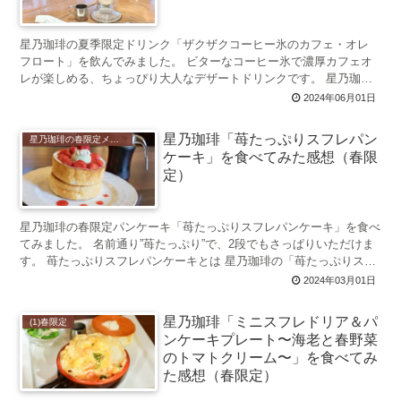
星乃珈琲の夏季限定ドリンク「ザクザクコーヒー氷のカフェ・オレ
フロート」を飲んでみました。 ビターなコーヒー氷で濃厚カフェオ
レが楽しめる、ちょっぴり大人なデザートドリンクです。 星乃珈琲
に夏のドリンクが登場！ 6...
2024年06月01日
星乃珈琲「苺たっぷりスフレパン
星乃珈琲の春限定メニュー 2020年初登場
ケーキ」を食べてみた感想（春限
定）
星乃珈琲の春限定パンケーキ「苺たっぷりスフレパンケーキ」を食べ
てみました。 名前通り”苺たっぷり”で、2段でもさっぱりいただけま
す。 苺たっぷりスフレパンケーキとは 星乃珈琲の「苺たっぷりスフ
レパンケーキ」は、フレッシュ...
2024年03月01日
星乃珈琲「ミニスフレドリア＆パ
(1)春限定
ンケーキプレート〜海老と春野菜
のトマトクリーム〜」を食べてみ
た感想（春限定）