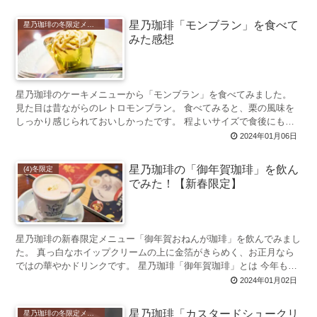
星乃珈琲「モンブラン」を食べて
星乃珈琲の冬限定メニュー 2023年初登場
みた感想
星乃珈琲のケーキメニューから「モンブラン」を食べてみました。
見た目は昔ながらのレトロモンブラン。 食べてみると、栗の風味を
しっかり感じられておいしかったです。 程よいサイズで食後にもお
すすめですよ。 星乃珈琲の「...
2024年01月06日
星乃珈琲の「御年賀珈琲」を飲ん
(4)冬限定
でみた！【新春限定】
星乃珈琲の新春限定メニュー「御年賀おねんが珈琲」を飲んでみまし
た。 真っ白なホイップクリームの上に金箔がきらめく、お正月なら
ではの華やかドリンクです。 星乃珈琲「御年賀珈琲」とは 今年も星
乃珈琲で、新春限定メニュ...
2024年01月02日
星乃珈琲「カスタードシュークリ
星乃珈琲の冬限定メニュー 2023年初登場