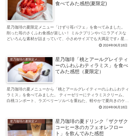
食べてみた感想(夏限定)
星乃珈琲の夏限定メニュー「けずり苺パフェ」を食べてみました。
削った苺のさくふわ食感が楽しい！ ミルクプリンやバニラアイスな
どいろんな素材が詰まっていて、小さめサイズでも大満足です♪ 星乃
珈琲「けずり苺パフェ」とは ...
2024年06月18日
星乃珈琲「桃とアールグレイティ
星乃珈琲の夏限定メニュー 2024年初登場
ーのふわふわティラミス」を食べ
てみた感想（夏限定）
星乃珈琲の夏メニューから「桃とアールグレイティーのふわふわティ
ラミス」を食べてみました。 ティーゼリーにティラミスクリーム、
白桃コンポート、ラズベリーソルベを重ねた、軽やかで夏向きのケー
キです。 星乃珈琲「桃とアールグレイティ...
2024年06月18日
星乃珈琲の夏ドリンク「ザクザク
星乃珈琲の夏限定メニュー 2024年初登場
コーヒー氷のカフェオレフロー
ト」を飲んでみた感想