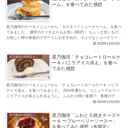
ーム」を食べてみた感想
星乃珈琲のケーキメニューから「カスタードシュークリーム」を食べ
てみました。 通常のケーキよりもお安い380円！ ちょっと甘いもの
が欲しい時や食後のデザートにおすすめの、小ぶりなシュークリーム
です。 星乃珈琲「カスタードシ...
2023年12月24日
星乃珈琲「チョコレートロールケ
星乃珈琲の冬限定メニュー 2023年初登場
ーキ バニラアイス添え」を食べ
てみた感想
星乃珈琲のケーキメニューから「チョコレートロールケーキ バニラ
アイス添え」を食べてみました。 2024年夏から、リニューアルでバ
ニラアイスが添えられるように。 ふんわり軽い食感で、食後のデザ
ートにもおすすめです。 星乃珈...
2023年12月23日
星乃珈琲「ふわとろ焼きチーズケ
星乃珈琲の冬限定メニュー 2023年初登場
ーキ 〜ブルーベリーソース〜」
を食べてみた感想（冬限定）