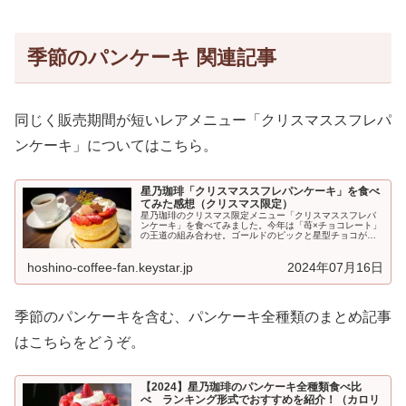
季節のパンケーキ 関連記事
同じく販売期間が短いレアメニュー「クリスマススフレパ
ンケーキ」についてはこちら。
星乃珈琲「クリスマススフレパンケーキ」を食べ
てみた感想（クリスマス限定）
星乃珈琲のクリスマス限定メニュー「クリスマススフレパ
ンケーキ」を食べてみました。今年は「苺×チョコレート」
の王道の組み合わせ。ゴールドのピックと星型チョコがト
ッピングされた、クリスマス気分が盛り上がる一品です。
星乃...
hoshino-coffee-fan.keystar.jp
2024年07月16日
季節のパンケーキを含む、パンケーキ全種類のまとめ記事
はこちらをどうぞ。
【2024】星乃珈琲のパンケーキ全種類食べ比
べ ランキング形式でおすすめを紹介！（カロリ