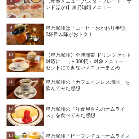
【食事メニュー(パスタ・プレート・サ
ンドほか)】星乃珈琲メニュー
星乃珈琲は「コーヒーおかわり半額」
2杯目以降がおトク！
【星乃珈琲】全時間帯 ドリンクセット
対応に！（＋380円）対象メニュー・
セットにできないメニューまとめ
星乃珈琲の「カフェインレス珈琲」を
飲んでみた感想
星乃珈琲の「洋食屋さんのオムライ
ス」を食べてみた感想
星乃珈琲「ビーフシチューオムライス