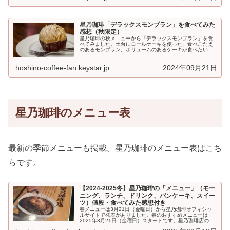
星乃珈琲「デラックスモンブラン」を食べてみた
感想（秋限定）
星乃珈琲の秋メニューから「デラックスモンブラン」を食
べてみました。土台にロールケーキを使った、食べごたえ
のあるモンブラン。ボリュームのあるケーキが食べたい時
におすすめです♪星乃珈琲「デラックスモンブラン」とは...
hoshino-coffee-fan.keystar.jp
2024年09月21日
星乃珈琲のメニュー表
最新の季節メニューも掲載。星乃珈琲のメニュー表はこち
らです。
【2024-2025冬】星乃珈琲の「メニュー」（モー
ニング、ランチ、ドリンク、パンケーキ、スイー
ツ）値段・食べてみた感想付き
春メニューは3月21日（金曜日）から星乃珈琲オフィシャ
ルサイトで発表がありました。春のおすすめメニューは
2025年3月21日（金曜日）スタートです。星乃珈琲店の
「メニュー」です。モーニング、...