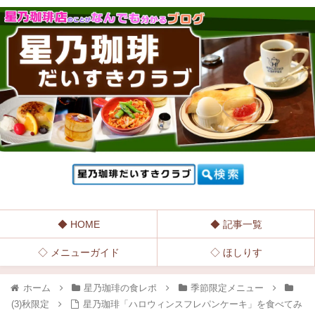
◆ HOME
◆ 記事一覧
◇ メニューガイド
◇ ほしりす
ホーム
星乃珈琲の食レポ
季節限定メニュー
(3)秋限定
星乃珈琲「ハロウィンスフレパンケーキ」を食べてみ