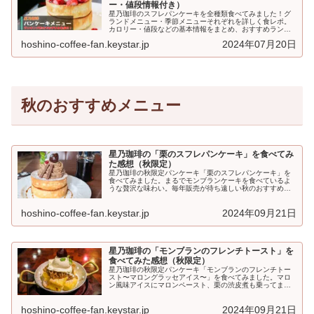
ー・値段情報付き）
星乃珈琲のスフレパンケーキを全種類食べてみました！グ
ランドメニュー・季節メニューそれぞれを詳しく食レポ。
カロリー・値段などの基本情報をまとめ、おすすめランキ
ングも紹介しています。これを読めばスフレパンケーキの
hoshino-coffee-fan.keystar.jp
2024年07月20日
全てが分かる！...
秋のおすすめメニュー
星乃珈琲の「栗のスフレパンケーキ」を食べてみ
た感想（秋限定）
星乃珈琲の秋限定パンケーキ「栗のスフレパンケーキ」を
食べてみました。まるでモンブランケーキを食べているよ
うな贅沢な味わい。毎年販売が待ち遠しい秋のおすすめメ
ニューです。栗のスフレパンケーキとは星乃珈琲「栗の...
hoshino-coffee-fan.keystar.jp
2024年09月21日
星乃珈琲の「モンブランのフレンチトースト」を
食べてみた感想（秋限定）
星乃珈琲の秋限定パンケーキ「モンブランのフレンチトー
スト〜マロングラッセアイス〜」を食べてみました。マロ
ン風味アイスにマロンペースト、栗の渋皮煮も乗ってまさ
に栗づくし！秋を満喫できる一品です。モンブランのフレ
ンチト...
hoshino-coffee-fan.keystar.jp
2024年09月21日