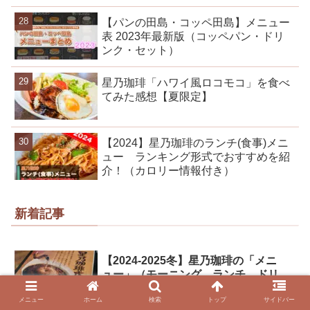
【パンの田島・コッペ田島】メニュー
表 2023年最新版（コッペパン・ドリ
ンク・セット）
星乃珈琲「ハワイ風ロコモコ」を食べ
てみた感想【夏限定】
【2024】星乃珈琲のランチ(食事)メニ
ュー ランキング形式でおすすめを紹
介！（カロリー情報付き）
新着記事
【2024-2025冬】星乃珈琲の「メニ
ュー」（モーニング、ランチ、ドリ
ンク、パンケーキ、スイーツ）値
段・食べてみた感想付き
メニュー
ホーム
検索
トップ
サイドバー