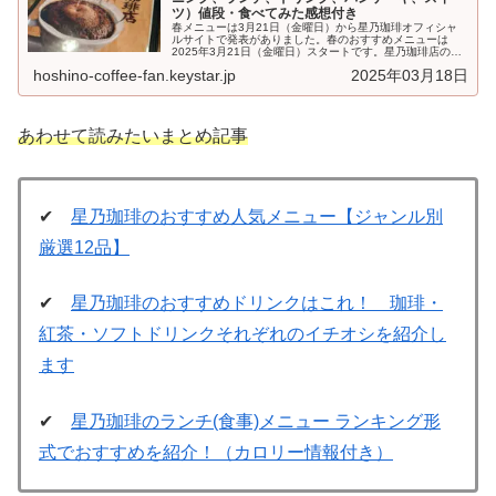
ツ）値段・食べてみた感想付き
春メニューは3月21日（金曜日）から星乃珈琲オフィシャ
ルサイトで発表がありました。春のおすすめメニューは
2025年3月21日（金曜日）スタートです。星乃珈琲店の
「メニュー」です。モーニング、...
hoshino-coffee-fan.keystar.jp
2025年03月18日
あわせて読みたいまとめ記事
✔
星乃珈琲のおすすめ人気メニュー【ジャンル別
厳選12品】
✔
星乃珈琲のおすすめドリンクはこれ！ 珈琲・
紅茶・ソフトドリンクそれぞれのイチオシを紹介し
ます
✔
星乃珈琲のランチ(食事)メニュー ランキング形
式でおすすめを紹介！（カロリー情報付き）