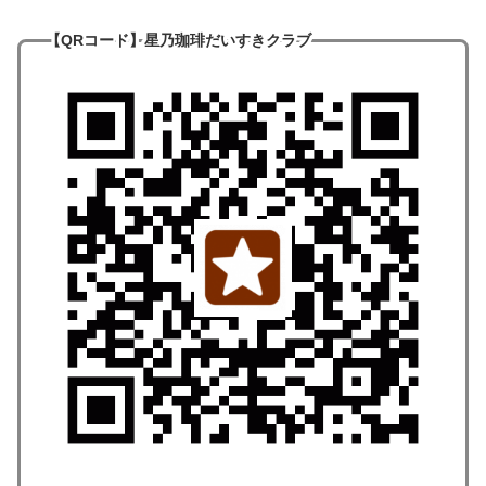
【QRコード
】
星乃珈琲だいすきクラブ