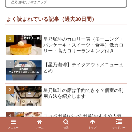
星乃珈琲だいすきクラブ
よく読まれている記事（過去30日間）
星乃珈琲のカロリー表（モーニング・
パンケーキ・スイーツ・食事）低カロ
リー・高カロリーランキング付き
【星乃珈琲】テイクアウトメニューま
とめ
星乃珈琲の席は予約できる？個室の利
用方法を紹介します
コッペ田島(パンの田島)おすすめ人気
メニュー！ファンが選ぶ9選
メニュー
ホーム
検索
トップ
サイドバー