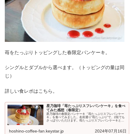
苺をたっぷりトッピングした春限定パンケーキ。
シングルとダブルから選べます。（トッピングの量は同
じ）
詳しい食レポはこちら。
星乃珈琲「苺たっぷりスフレパンケーキ」を食べ
てみた感想（春限定）
星乃珈琲の春限定パンケーキ「苺たっぷりスフレパンケー
キ」を食べてみました。名前通り”苺たっぷり”で、2段でも
さっぱりいただけます。苺たっぷりスフレパンケーキとは
星乃珈琲の「苺たっぷりスフレパンケーキ」は、フレッシ
ュ...
hoshino-coffee-fan.keystar.jp
2024年07月16日