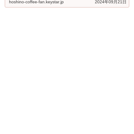
hoshino-coffee-fan.keystar.jp
2024年09月21日