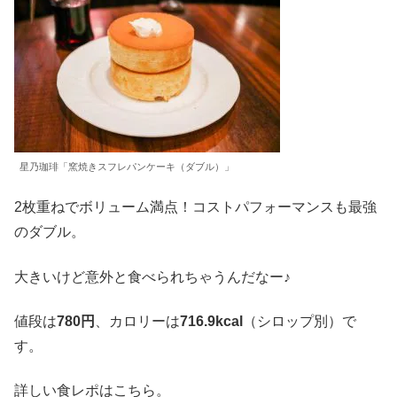
星乃珈琲「窯焼きスフレパンケーキ（ダブル）」
2枚重ねでボリューム満点！コストパフォーマンスも最強
のダブル。
大きいけど意外と食べられちゃうんだなー♪
値段は
780円
、カロリーは
716.9kcal
（シロップ別）で
す。
詳しい食レポはこちら。