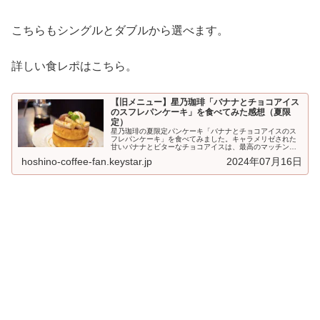
こちらもシングルとダブルから選べます。
詳しい食レポはこちら。
【旧メニュー】星乃珈琲「バナナとチョコアイス
のスフレパンケーキ」を食べてみた感想（夏限
定）
星乃珈琲の夏限定パンケーキ「バナナとチョコアイスのス
フレパンケーキ」を食べてみました。キャラメリゼされた
甘いバナナとビターなチョコアイスは、最高のマッチング
です♪この記事は2020年夏の季節メニュー紹介です。2021
hoshino-coffee-fan.keystar.jp
2024年07月16日
年最...