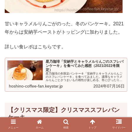
甘いキャラメルりんごがのった、冬のパンケーキ。2021
年からは安納芋ペーストがトッピングに加わりました。
詳しい食レポはこちらです。
星乃珈琲「安納芋とキャラメルりんごのスフレパ
ンケーキ」を食べてみた感想（2021/2022冬限
定）
星乃珈琲の冬限定パンケーキ「安納芋とキャラメルりんご
のスフレパンケーキ」を食べてみました。濃厚なキャラメ
ルりんごとさつまいもの相性が楽しめる、冬にぴったりの
パンケーキです♪星乃珈琲「安納芋とキャラメルりんごのス
hoshino-coffee-fan.keystar.jp
2024年07月16日
フレパンケー...
【クリスマス限定】クリスマススフレパン
ケーキ
メニュー
ホーム
検索
トップ
サイドバー