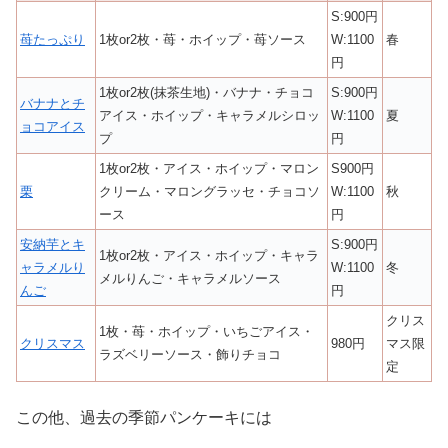
S:900円
苺たっぷり
1枚or2枚・苺・ホイップ・苺ソース
W:1100
春
円
1枚or2枚(抹茶生地)・バナナ・チョコ
S:900円
バナナとチ
アイス・ホイップ・キャラメルシロッ
W:1100
夏
ョコアイス
プ
円
1枚or2枚・アイス・ホイップ・マロン
S900円
栗
クリーム・マロングラッセ・チョコソ
W:1100
秋
ース
円
安納芋とキ
S:900円
1枚or2枚・アイス・ホイップ・キャラ
ャラメルり
W:1100
冬
メルりんご・キャラメルソース
んご
円
クリス
1枚・苺・ホイップ・いちごアイス・
クリスマス
980円
マス限
ラズベリーソース・飾りチョコ
定
この他、過去の季節パンケーキには