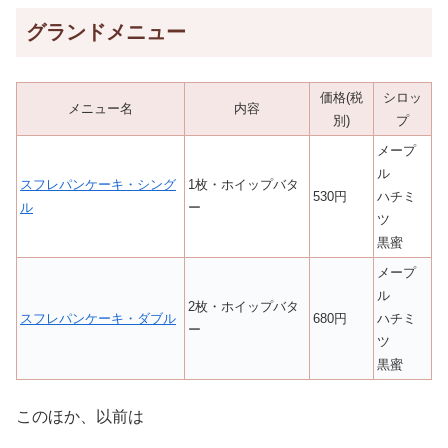
グランドメニュー
価格(税
シロッ
メニュー名
内容
別)
プ
メープ
ル
スフレパンケーキ・シング
1枚・ホイップバタ
530円
ハチミ
ル
ー
ツ
黒蜜
メープ
ル
2枚・ホイップバタ
スフレパンケーキ・ダブル
680円
ハチミ
ー
ツ
黒蜜
このほか、以前は