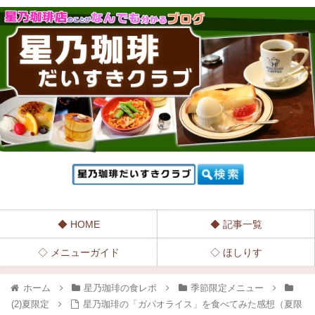
◆ HOME
◆ 記事一覧
◇ メニューガイド
◇ ほしりす
ホーム
星乃珈琲の食レポ
季節限定メニュー
(2)夏限定
星乃珈琲の「ガパオライス」を食べてみた感想（夏限