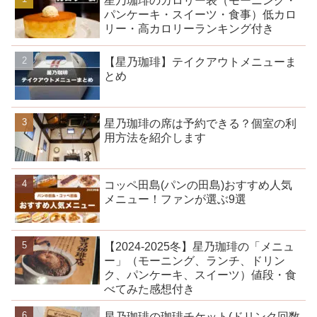
星乃珈琲のカロリー表（モーニング・
パンケーキ・スイーツ・食事）低カロ
リー・高カロリーランキング付き
【星乃珈琲】テイクアウトメニューま
とめ
星乃珈琲の席は予約できる？個室の利
用方法を紹介します
コッペ田島(パンの田島)おすすめ人気
メニュー！ファンが選ぶ9選
【2024-2025冬】星乃珈琲の「メニュ
ー」（モーニング、ランチ、ドリン
ク、パンケーキ、スイーツ）値段・食
べてみた感想付き
星乃珈琲の珈琲チケット(ドリンク回数