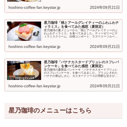
レートです♪星乃珈琲「ハワイ風ロコモコ」とは【食事】星
乃珈...
hoshino-coffee-fan.keystar.jp
2024年09月21日
星乃珈琲「桃とアールグレイティーのふわふわテ
ィラミス」を食べてみた感想（夏限定）
星乃珈琲の夏メニューから「桃とアールグレイティーのふ
わふわティラミス」を食べてみました。ティーゼリーにテ
ィラミスクリーム、白桃コンポート、ラズベリーソルベを
重ねた、軽やかで夏向きのケーキです。星乃珈琲「桃とア
ールグレイティ...
hoshino-coffee-fan.keystar.jp
2024年09月21日
星乃珈琲「バナナカスタードブリュレのスフレパ
ンケーキ」を食べてみた感想（夏限定）
星乃珈琲の夏限定パンケーキ「バナナカスタードブリュレ
のスフレパンケーキ」を食べてみました。ブリュレされた
バナナの香ばしさに、カスタードソースの芳醇な甘さがマ
ッチした、満足度の高い一品です♪星乃珈琲「バナナカスタ
ードブリュレ...
hoshino-coffee-fan.keystar.jp
2024年09月21日
星乃珈琲のメニューはこちら