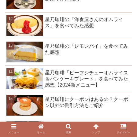
星乃珈琲の「洋食屋さんのオムライ
ス」を食べてみた感想
星乃珈琲の「レモンパイ」を食べてみ
た感想
星乃珈琲「ビーフシチューオムライス
＆パンケーキプレート」を食べてみた
感想【2024新メニュー】
星乃珈琲にクーポンはあるの？クーポ
ン以外の割引方法もご紹介
星乃珈琲店に「フリーWi-Fi」導入スタ
ート！電源を使える店舗はごく少数
メニュー
ホーム
検索
トップ
サイドバー