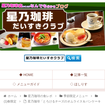
◆ HOME
◆ 記事一覧
◇ メニューガイド
◇ ほしりす
ホーム
星乃珈琲の食レポ
季節限定メニュー
(1)春限定
星乃珈琲「とろけるチーズのオムライス＆パンケーキ