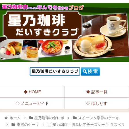
◆ HOME
◆ 記事一覧
◇ メニューガイド
◇ ほしりす
ホーム
星乃珈琲の食レポ
スイーツ＆季節のケーキ
季節のケーキ
星乃珈琲「濃厚レアチーズケーキ ラズベリ