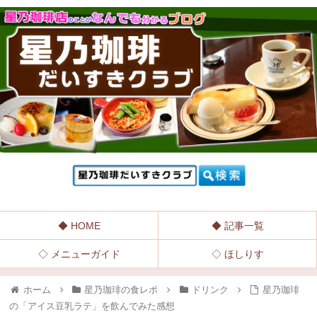
◆ HOME
◆ 記事一覧
◇ メニューガイド
◇ ほしりす
ホーム
星乃珈琲の食レポ
ドリンク
星乃珈琲
の「アイス豆乳ラテ」を飲んでみた感想