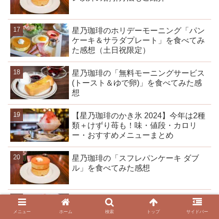
星乃珈琲のホリデーモーニング「パン
ケーキ＆サラダプレート」を食べてみ
た感想（土日祝限定）
星乃珈琲の「無料モーニングサービス
(トースト＆ゆで卵)」を食べてみた感
想
【星乃珈琲のかき氷 2024】今年は2種
類＋けずり苺も！味・値段・カロリ
ー・おすすめメニューまとめ
星乃珈琲の「スフレパンケーキ ダブ
ル」を食べてみた感想
星乃珈琲の「星乃ビーフカレー」を食
べてみた感想
メニュー
ホーム
検索
トップ
サイドバー