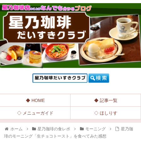
◆ HOME
◆ 記事一覧
◇ メニューガイド
◇ ほしりす
ホーム
星乃珈琲の食レポ
モーニング
星乃珈
琲のモーニング「生チョコトースト」を食べてみた感想