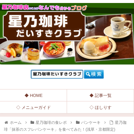
◆ HOME
◆ 記事一覧
◇ メニューガイド
◇ ほしりす
ホーム
星乃珈琲の食レポ
パンケーキ
星乃珈
琲「抹茶のスフレパンケーキ」を食べてみた！(浅草・京都限定)