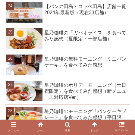
【パンの田島・コッペ田島】店舗一覧
2024年最新版（現在33店舗）
星乃珈琲の「ガパオライス」を食べて
みた感想（夏限定・一部店舗）
星乃珈琲の無料モーニング「ミニパン
ケーキ」を食べてみた感想
星乃珈琲のホリデーモーニング（土日
祝限定）を食べてみた感想（新メニュ
ー非対応店Ver.）
星乃珈琲のモーニング「パンケーキプ
レート」を食べてみた感想（平日限
定）
メニュー
ホーム
検索
トップ
サイドバー