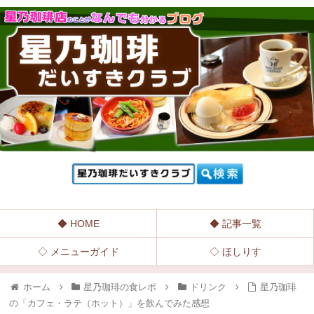
◆ HOME
◆ 記事一覧
◇ メニューガイド
◇ ほしりす
ホーム
星乃珈琲の食レポ
ドリンク
星乃珈琲
の「カフェ・ラテ（ホット）」を飲んでみた感想