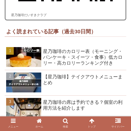
星乃珈琲だいすきクラブ
よく読まれている記事（過去30日間）
星乃珈琲のカロリー表（モーニング・
パンケーキ・スイーツ・食事）低カロ
リー・高カロリーランキング付き
【星乃珈琲】テイクアウトメニューま
とめ
星乃珈琲の席は予約できる？個室の利
用方法を紹介します
メニュー
ホーム
検索
トップ
サイドバー
コッペ田島(パンの田島)おすすめ人気