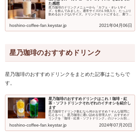
た感想
星乃珈琲のドリンクメニューから「カフェ・オレ Lサイ
ズ」を飲んでみました。通常サイズの1.5倍入り、たっぷり
飲めるおトクなLサイズ。ドリンクセットにすると、裏ワザ
的にさらにおトクにいただけます…！星乃珈琲「カフ
ェ・...
hoshino-coffee-fan.keystar.jp
2021年04月06日
星乃珈琲のおすすめドリンク
星乃珈琲のおすすめドリンクをまとめた記事はこちらで
す。
星乃珈琲のおすすめドリンクはこれ！珈琲・紅
茶・ソフトドリンクそれぞれのイチオシを紹介し
ます
星乃珈琲でドリンク飲むなら何がおすすめ？そんな疑問に
応えるべく、星乃珈琲に通い詰める管理人が、おすすめド
リンクを「珈琲・紅茶・ソフトドリンク」のジャンル別に
紹介します。メニュー選びで迷ったときの参考にしてみて
hoshino-coffee-fan.keystar.jp
2024年07月20日
ください♪...